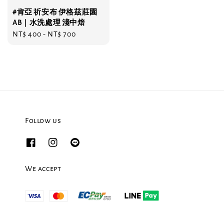
#肯亞 祈安布 伊格茲莊園
AB｜水洗處理 淺中焙
Regular
NT$ 400
-
NT$ 700
price
Follow us
We accept