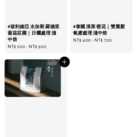
#玻利維亞 永加斯 羅德里
#泰國 清萊 橙花｜雙重厭
蓋茲莊園｜日曬處理 淺
氧蜜處理 淺中焙
中焙
Regular
NT$ 400
-
NT$ 700
Regular
NT$ 500
-
NT$ 900
price
price