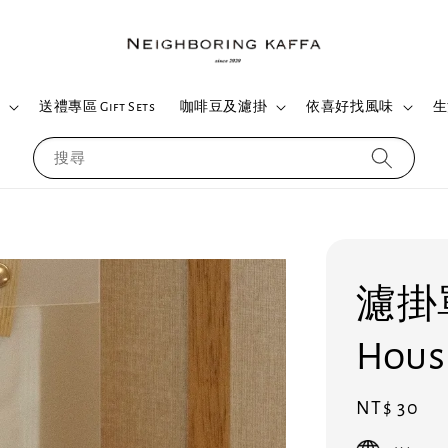
們
送禮專區 Gift Sets
咖啡豆及濾掛
依喜好找風味
生
搜尋
濾掛
Hou
Regular
NT$ 30
price