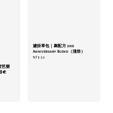
濾掛單包｜粼配方 2nd
Anniversary Blend（淺焙）
Regular
NT$ 50
price
蜜芭樂
‍🫲