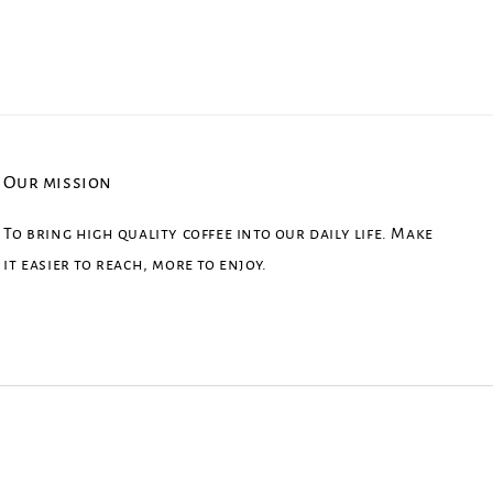
Our mission
To bring high quality coffee into our daily life. Make
it easier to reach, more to enjoy.