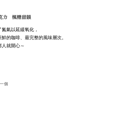
了氮氣以延緩氧化，
新鮮的咖啡、最完整的風味層次。
人就開心️～
袋一個