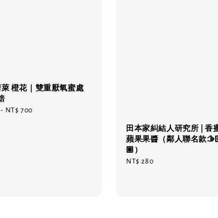
清萊 橙花｜雙重厭氧蜜處
焙
-
NT$ 700
田本家糾結人研究所 | 香
蘋果果醬（鄰人聯名款🫱🏻
🏽）
Regular
NT$ 280
price