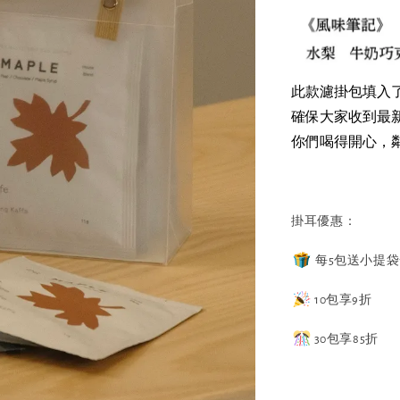
此款濾掛包填入
確保大家收到最
你們喝得開心，鄰
掛耳優惠：
每5包送小提
10包享9折
30包享85折