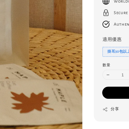
Worldw
Secure
Authen
適用優惠
掛耳30包以
數量
分享