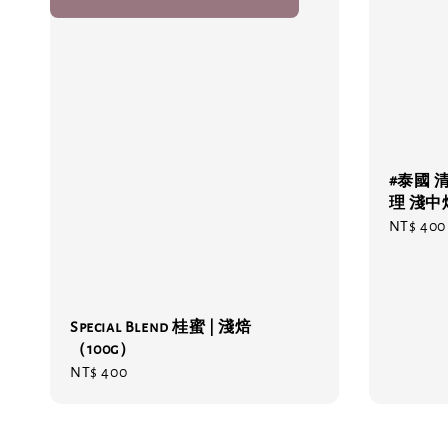
#泰國 
理 淺中
Regular
NT$ 400
price
Special Blend 桂蜜 | 淺焙
（100g）
Regular
NT$ 400
price