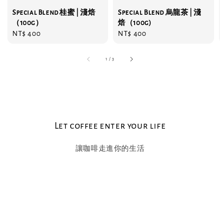
Special Blend 桂蜜 | 淺焙
Special Blend 烏龍茶 | 淺
（100g）
焙（100g)
Regular
NT$ 400
Regular
NT$ 400
price
price
1
/
3
Let coffee enter your life
讓咖啡走進你的生活