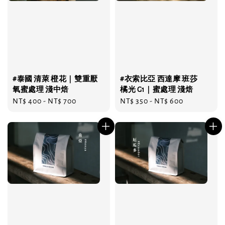
#泰國 清萊 橙花｜雙重厭
#衣索比亞 西達摩 班莎
氧蜜處理 淺中焙
橘光 G1｜蜜處理 淺焙
Regular
NT$ 400
-
NT$ 700
Regular
NT$ 350
-
NT$ 600
price
price