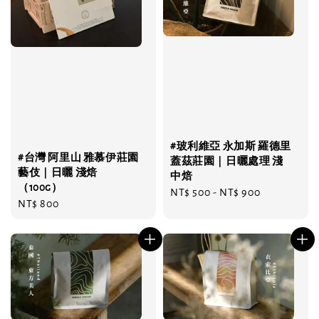
#玻利維亞 永加斯 羅德里
#台灣 阿里山 雅慕伊莊園
蓋茲莊園｜日曬處理 淺
藝伎｜日曬 淺焙
中焙
（100g）
Regular
NT$ 500
-
NT$ 900
Regular
NT$ 800
price
price