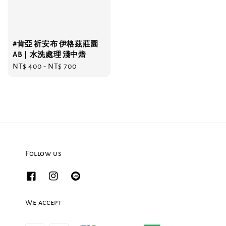
#肯亞 祈安布 伊格茲莊園
AB｜水洗處理 淺中焙
Regular
NT$ 400
-
NT$ 700
price
Follow us
We accept